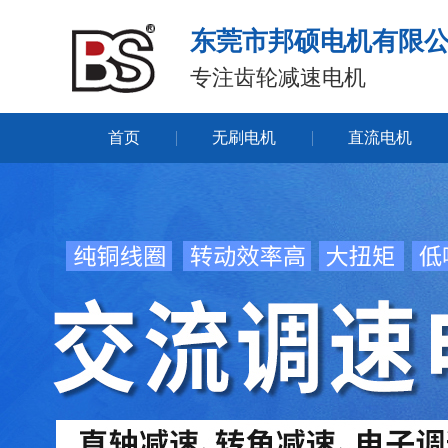
东莞市邦硕电机有限
专注齿轮减速电机
首页
无刷电机
直流电机