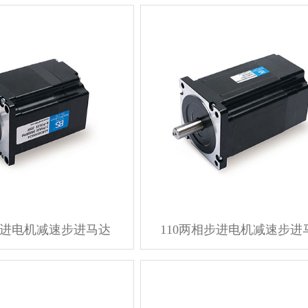
步进电机减速步进马达
110两相步进电机减速步进