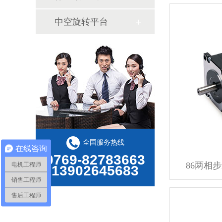
中空旋转平台
全国服务热线
在线咨询
0769-82783663
86两相
电机工程师
13902645683
销售工程师
售后工程师