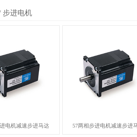
/ 步进电机
步进电机减速步进马达
57两相步进电机减速步进