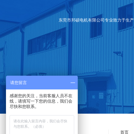
东莞市邦硕电机有限公司专业致力于生产
请您留言
感谢您的关注，当前客服人员不在
线，请填写一下您的信息，我们会
尽快和您联系。
首页