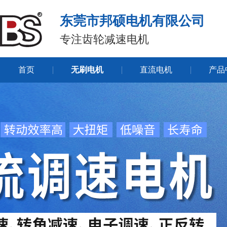
东莞市邦硕电机有限公司
专注齿轮减速电机
首页
无刷电机
直流电机
产品