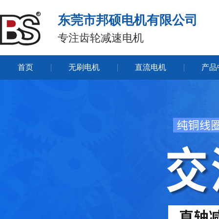
东莞市邦硕电机有限公司
专注齿轮减速电机
首页
无刷电机
直流电机
产品