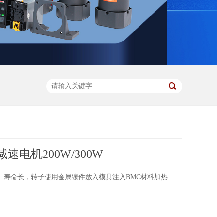
速电机200W/300W
、寿命长，转子使用金属镶件放入模具注入BMC材料加热