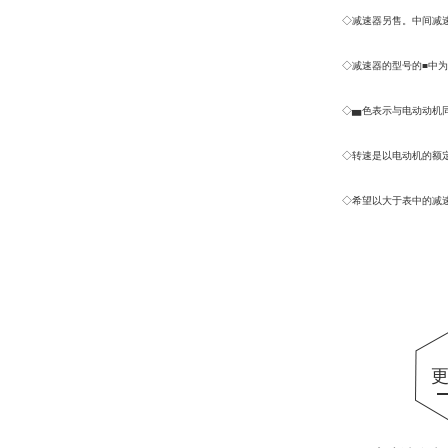
◇
减速器另售。中间减
◇
减速器的型号的■中
◇
▅色表示与电动动机
◇
转速是以电动机的额定
◇
希望以大于表中的减速