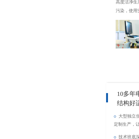
高度洁净生
污染，使用
10多
结构好
大型独立生
定制生产，
技术班底深