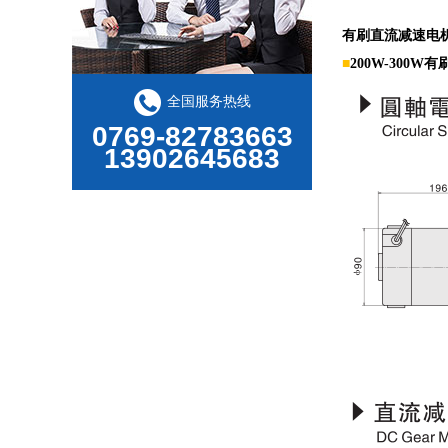
有刷直流减速电机2
■
200
W-300W
有
全国服务热线
0769-82783663
13902645683